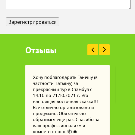
Отзывы
1
Хочу поблагодарить Ганешу (в
Кажд
частности Татьяну) за
Ганеш
прекрасный тур в Стамбул с
колл
14.10 по 21.10.2021 г. Это
це
настоящая восточная сказка!!!
Все отлично организовано и
продумано. Обязательно
и
обратимся ещё раз. Спасибо за
ния
ваш профессионализм и
а! На
компетентность!👍🔥