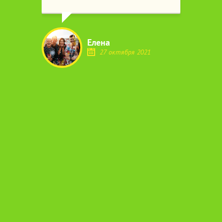
с
а, за
Елена
ельно
27 октября 2021
выми
елаем
неша